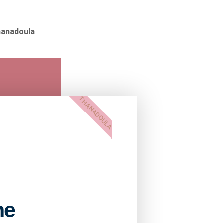
hanadoula
THANADOULA
ne