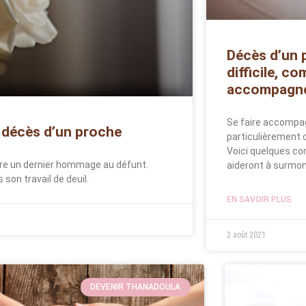
Décès d’un p
difficile, c
accompagne
Se faire accompag
u décès d’un proche
particulièrement d
Voici quelques con
re un dernier hommage au défunt.
aideront à surmon
 son travail de deuil.
EN SAVOIR PLUS
2 août 2021
DEVENIR THANADOULA